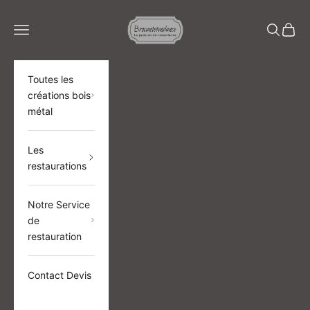
Passer au contenu
BROCANTETENDANCE
Menu
Recherch
Panier
Toutes les
créations bois
métal
Les
restaurations
Notre Service
de
restauration
Contact Devis