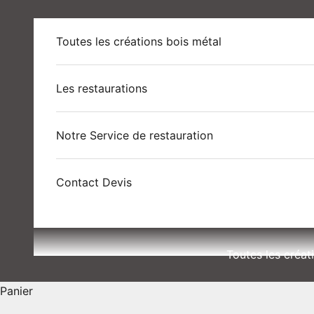
Passer au contenu
Toutes les créations bois métal
Les restaurations
Notre Service de restauration
Contact Devis
Toutes les créat
Panier