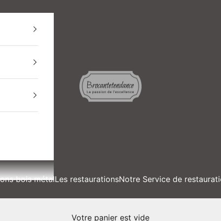
BROCANTETENDANCE
ions bois métal
Les restaurations
Notre Service de restaurat
Votre panier est vide