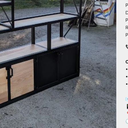
P
D
P
R
P

•
•
•



