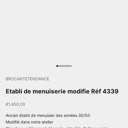
Aller à l'élément 1
Aller à l'élément 2
Aller à l'élément 3
Aller à l'élément 4
Aller à l'élément 5
Aller à l'élément 6
Aller à l'élément 7
Aller à l'élément 8
Aller à l'élément 9
BROCANTETENDANCE
Etabli de menuiserie modifie Réf 4339
Prix de vente
€1.450,00
Ancien établi de menuisier des années 30/50
Modifié dans notre atelier