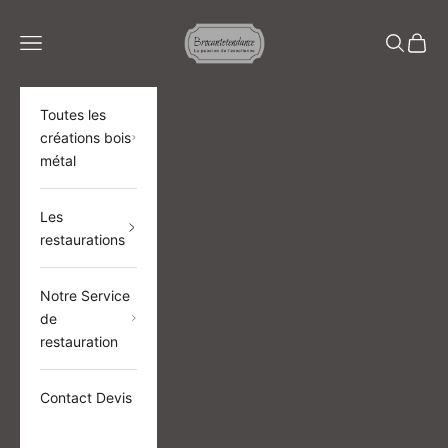
Passer au contenu
BROCANTETENDANCE
Menu
Recherch
Panier
Toutes les
créations bois
métal
Les
restaurations
Notre Service
de
restauration
Contact Devis