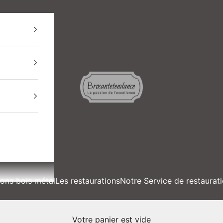
BROCANTETENDANCE
ions bois métal
Les restaurations
Notre Service de restaurat
Votre panier est vide