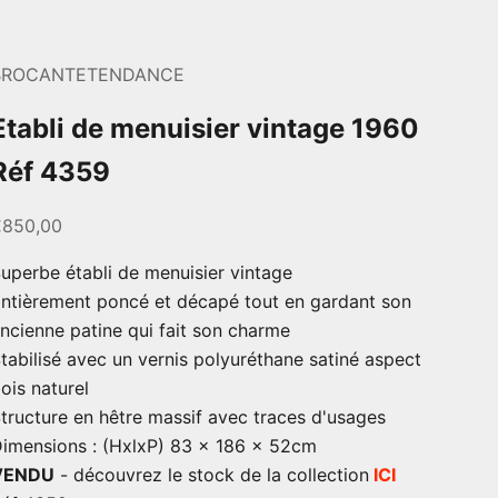
BROCANTETENDANCE
Etabli de menuisier vintage 1960
Réf 4359
rix de vente
€850,00
uperbe établi de menuisier vintage
ntièrement poncé et décapé tout en gardant son
ncienne patine qui fait son charme
tabilisé avec un vernis polyuréthane satiné aspect
ois naturel
tructure en hêtre massif avec traces d'usages
imensions : (HxlxP) 83 x 186 x 52cm
VENDU
- découvrez le stock de la collection
ICI