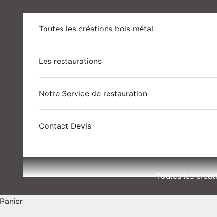
Passer au contenu
Toutes les créations bois métal
Les restaurations
Notre Service de restauration
Contact Devis
Toutes les créat
Panier