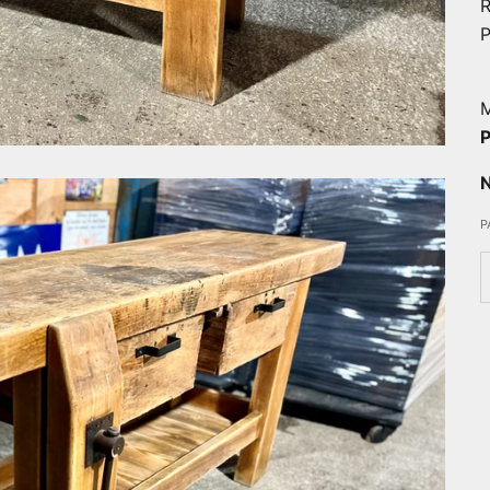
R
P
M
P
N
P