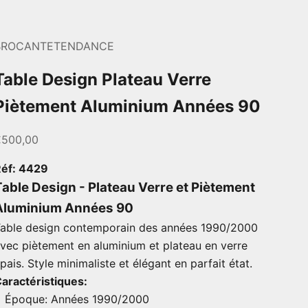
BROCANTETENDANCE
Table Design Plateau Verre
Piètement Aluminium Années 90
rix de vente
€500,00
éf: 4429
Table Design - Plateau Verre et Piètement
Aluminium Années 90
able design contemporain des années 1990/2000
vec piètement en aluminium et plateau en verre
pais. Style minimaliste et élégant en parfait état.
aractéristiques:
Époque: Années 1990/2000