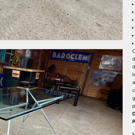
C
d
d
l
a
c
g
p
P
M