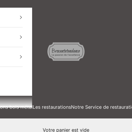
BROCANTETENDANCE
ions bois métal
Les restaurations
Notre Service de restaurat
Votre panier est vide