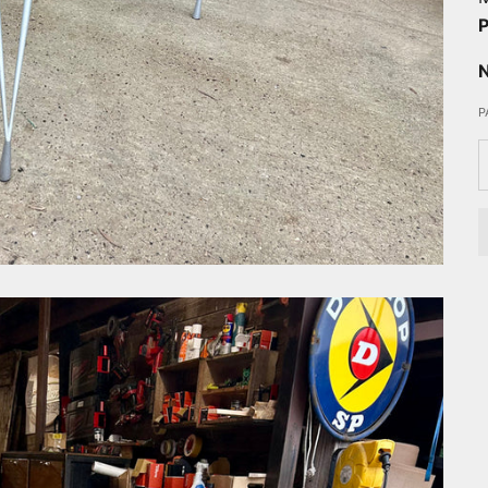
P
N
P