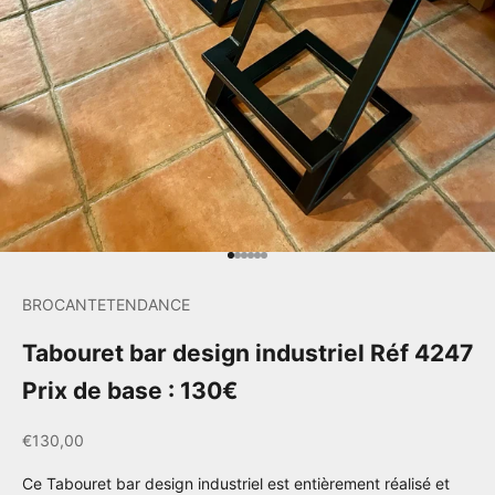
Aller à l'élément 1
Aller à l'élément 2
Aller à l'élément 3
Aller à l'élément 4
Aller à l'élément 5
Aller à l'élément 6
BROCANTETENDANCE
Tabouret bar design industriel Réf 4247
Prix de base : 130€
Prix de vente
€130,00
Ce Tabouret bar design industriel est entièrement réalisé et