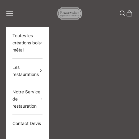
Passer au contenu
BROCANTETENDANCE
Menu
Recherch
Panier
Toutes les
créations bois
métal
Les
restaurations
Notre Service
de
restauration
Contact Devis