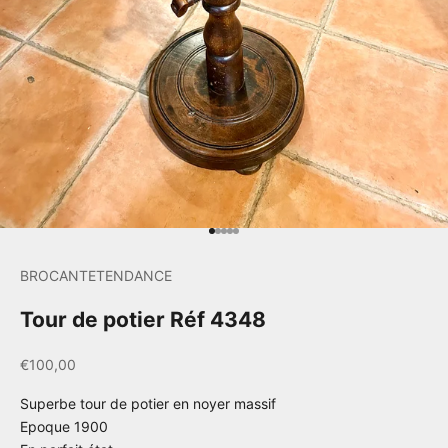
Aller à l'élément 1
Aller à l'élément 2
Aller à l'élément 3
Aller à l'élément 4
Aller à l'élément 5
BROCANTETENDANCE
Tour de potier Réf 4348
Prix de vente
€100,00
Superbe tour de potier en noyer massif
Epoque 1900