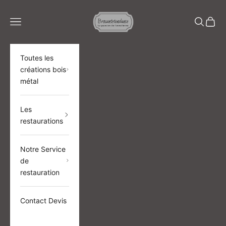
Passer au contenu
BROCANTETENDANCE
Menu
Recherch
Panier
Toutes les
créations bois
métal
Les
restaurations
Notre Service
de
restauration
Contact Devis