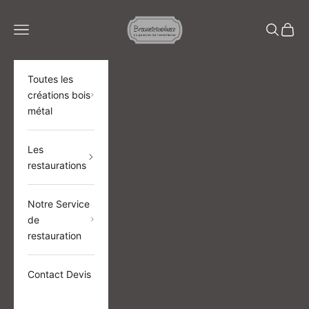
Passer au contenu
BROCANTETENDANCE
Menu
Recherch
Panier
Toutes les
créations bois
métal
Les
restaurations
Notre Service
de
restauration
Contact Devis