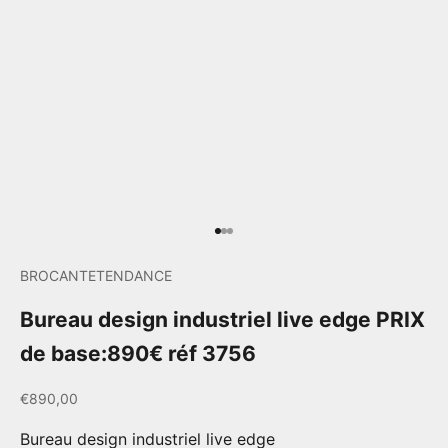
Aller à l'élément 1
Aller à l'élément 2
Aller à l'élément 3
BROCANTETENDANCE
Bureau design industriel live edge PRIX
de base:890€ réf 3756
Prix de vente
€890,00
Bureau design industriel live edge