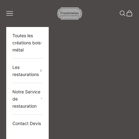
Passer au contenu
BROCANTETENDANCE
Menu
Recherch
Panier
Toutes les
créations bois
métal
Les
restaurations
Notre Service
de
restauration
Contact Devis