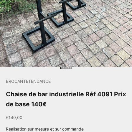
Aller à l'élément 1
Aller à l'élément 2
Aller à l'élément 3
Aller à l'élément 4
Aller à l'élément 5
Aller à l'élément 6
Aller à l'élément 7
BROCANTETENDANCE
Chaise de bar industrielle Réf 4091 Prix
de base 140€
Prix de vente
€140,00
Réalisation sur mesure et sur commande