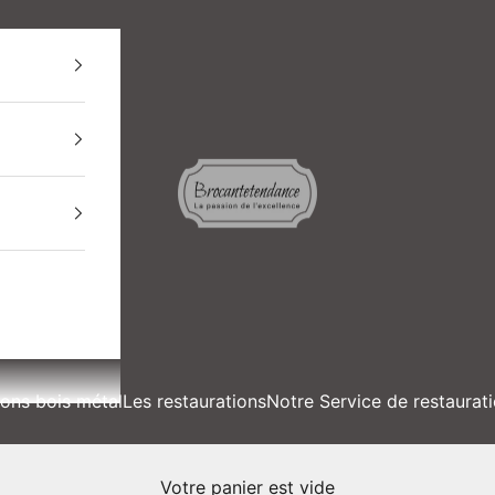
BROCANTETENDANCE
ions bois métal
Les restaurations
Notre Service de restaurat
Votre panier est vide