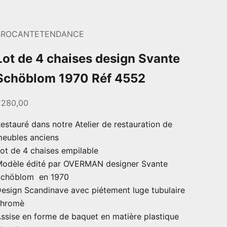
BROCANTETENDANCE
Lot de 4 chaises design Svante
Schöblom 1970 Réf 4552
rix de vente
€280,00
estauré dans notre Atelier de restauration de
eubles anciens
ot de 4 chaises empilable
odèle édité par OVERMAN designer Svante
Schöblom en 1970
esign Scandinave avec piétement luge tubulaire
chromè
ssise en forme de baquet en matière plastique