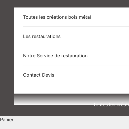
Passer au contenu
Toutes les créations bois métal
Les restaurations
Notre Service de restauration
Contact Devis
Toutes les créat
Panier