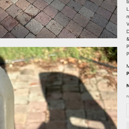
L
m
V
D
&
P
P
M
P
N
P