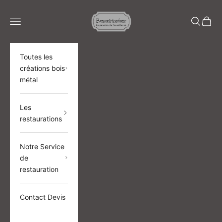
Passer au contenu
BROCANTETENDANCE
Menu
Recherch
Panier
Toutes les
créations bois
métal
Les
restaurations
Notre Service
de
restauration
Contact Devis