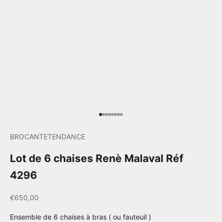
Aller à l'élément 1
Aller à l'élément 2
Aller à l'élément 3
Aller à l'élément 4
Aller à l'élément 5
Aller à l'élément 6
Aller à l'élément 7
Aller à l'élément 8
BROCANTETENDANCE
Lot de 6 chaises Renè Malaval Réf
4296
Prix de vente
€650,00
Ensemble de 6 chaises à bras ( ou fauteuil )