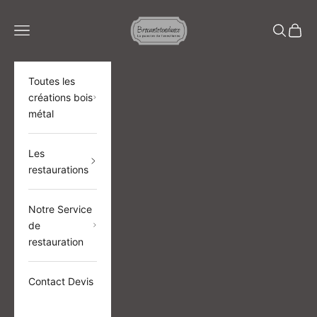
Passer au contenu
BROCANTETENDANCE
Menu
Recherch
Panier
Toutes les
créations bois
métal
Les
restaurations
Notre Service
de
restauration
Contact Devis